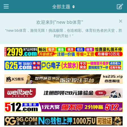
全部主题
欢迎来到"new bb体育"
"new bb体育，激情无限！挑战极限，创造精彩。体育狂热者的天堂，胜
利的开始！"