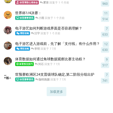
雾茶
回复于
1 个月前
体育博彩心得体会
960
世界杯1/4决赛：
11
11
小雨
回复于
1 个月前
体育赛事资讯
514
电子游艺如何判断游戏界面是否容易理解？
7
7
条
汪宇
回复于
1 个月前
博彩攻略
633
电子游艺进入游戏前，先了解「支付线」有什么作用？
12
12
李明
回复于
7 7月
博彩攻略
630
体育数据如何通过角球数据观察比赛主动权？
9
9
条
河石
回复于
7 7月
体育投注技巧
517
世预赛欧洲区24支晋级球队确定,第二阶段分组出炉
7
7
条
咖啡跑腿
回复于
7 7月
体育赛事资讯
741
加载更多