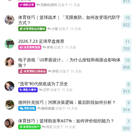
873
安静的房间
回复于
11 天前
精彩分享
体育技巧｜篮球战术｜「无限换防」如何改变现代防守
10
10
方式？
822
小雨
回复于
15 天前
体育博彩如何赚钱
2026.7.23 足球早盘推荐
11
11
李明
回复于
15 天前
体育赛事预测
755
电子游戏「UI界面设计」：为什么按钮和画面会影响体
10
10
验？
808
李明
回复于
15 天前
体育博彩心得体会
“茂哥”时代彻底成为了历史
6
6
条
汪宇
回复于
15 天前
博彩大事件
813
德州扑克技巧｜河牌决策逻辑：最后阶段如何分析？
9
9
条
咖啡跑腿
回复于
19 天前
博彩攻略
914
体育技巧｜篮球助攻率AST%：如何评价组织能力？
7
7
条
河石
回复于
19 天前
体育投注技巧
832