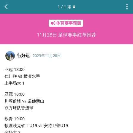
1
/
1
条
体育赛事预测
11月28日 足球赛事红单推荐
行好运
2023年11月28日
亚冠 18:00
仁川联 vs 横滨水手
上半场大 1
亚冠 18:00
川崎前锋 vs 柔佛新山
双方球队皆进球
欧青 19:00
顿涅茨克矿工U19 vs 安特卫普U19
全场大 3