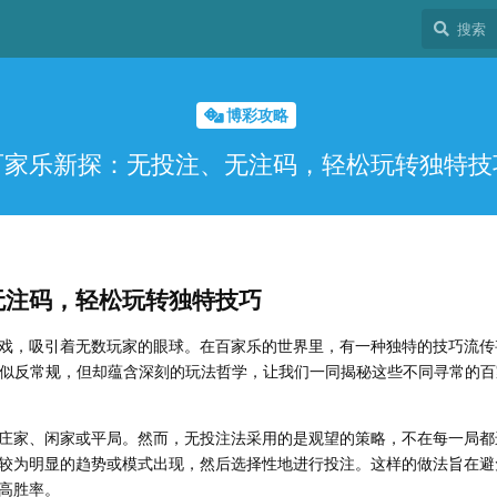
博彩攻略
百家乐新探：无投注、无注码，轻松玩转独特技
无注码，轻松玩转独特技巧
戏，吸引着无数玩家的眼球。在百家乐的世界里，有一种独特的技巧流传
法看似反常规，但却蕴含深刻的玩法哲学，让我们一同揭秘这些不同寻常的
庄家、闲家或平局。然而，无投注法采用的是观望的策略，不在每一局都
较为明显的趋势或模式出现，然后选择性地进行投注。这样的做法旨在避
高胜率。