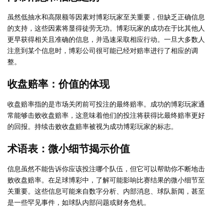
虽然低抽水和高限额等因素对博彩玩家至关重要，但缺乏正确信息
的支持，这些因素将显得徒劳无功。博彩玩家的成功在于比其他人
更早获得相关且准确的信息，并迅速采取相应行动。一旦大多数人
注意到某个信息时，博彩公司很可能已经对赔率进行了相应的调
整。
收盘赔率：价值的体现
收盘赔率指的是市场关闭前可投注的最终赔率。成功的博彩玩家通
常能够击败收盘赔率，这意味着他们的投注将获得比最终赔率更好
的回报。持续击败收盘赔率被视为成功博彩玩家的标志。
术语表：微小细节揭示价值
信息虽然不能告诉你应该投注哪个队伍，但它可以帮助你不断地击
败收盘赔率。在足球博彩中，了解可能影响比赛结果的微小细节至
关重要。这些信息可能来自数字分析、内部消息、球队新闻，甚至
是一些罕见事件，如球队内部问题或财务危机。