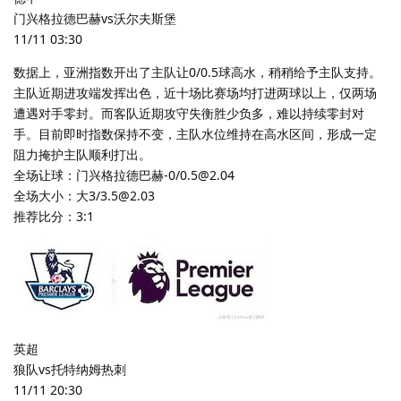
门兴格拉德巴赫vs沃尔夫斯堡
11/11 03:30
数据上，亚洲指数开出了主队让0/0.5球高水，稍稍给予主队支持。
主队近期进攻端发挥出色，近十场比赛场均打进两球以上，仅两场
遭遇对手零封。而客队近期攻守失衡胜少负多，难以持续零封对
手。目前即时指数保持不变，主队水位维持在高水区间，形成一定
阻力掩护主队顺利打出。
全场让球：门兴格拉德巴赫-0/0.5@2.04
全场大小：大3/3.5@2.03
推荐比分：3:1
英超
狼队vs托特纳姆热刺
11/11 20:30