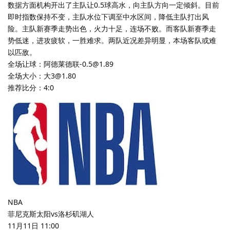
数据方面机构开出了主队让0.5球高水，向主队方向一定倾斜。目前
即时指数保持不变，主队水位下调至中水区间，降低主队打出风
险。主队新赛季走势出色，火力十足，连场不败。而客队新赛季走
势低迷，进攻疲软，一胜难求。两队近况差异明显，本场客队或难
以匹敌。
全场让球：阿德莱德联-0.5@1.89
全场大小：大3@1.80
推荐比分：4:0
NBA
菲尼克斯太阳vs洛杉矶湖人
11月11日 11:00