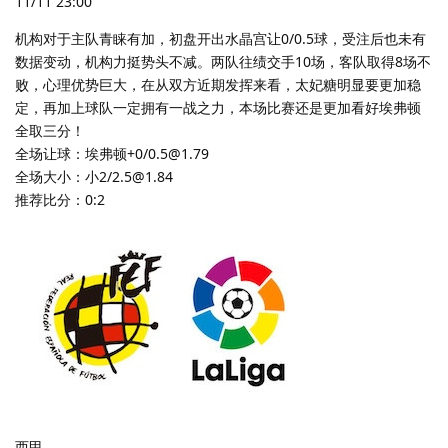
11/11 23:00
机构对于主队青睐有加，初盘开出水晶宫让0/0.5球，受注后也未有
数据变动，机构力挺势头不减。两队往绩交手10场，客队取得8场不
败，心理优势巨大，在从双方近期发挥来看，太妃糖明显要更加稳
定，再加上球队一定拥有一战之力，本场比赛还是更加看好埃弗顿
全取三分！
全场让球：埃弗顿+0/0.5@1.79
全场大小：小2/2.5@1.84
推荐比分：0:2
西甲