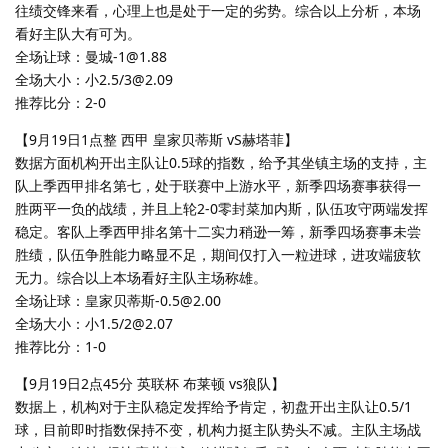
往绩交锋来看，心理上也是处于一定的劣势。综合以上分析，本场
看好主队大有可为。
全场让球：曼城-1@1.88
全场大小：小2.5/3@2.09
推荐比分：2-0
【9月19日1点整 西甲 皇家贝蒂斯 vS赫塔菲】
数据方面机构开出主队让0.5球的指数，给予其坐镇主场的支持，主
队上季西甲排名第七，处于联赛中上游水平，新季四场赛事获得一
胜两平一负的战绩，并且上轮2-0零封菜加内斯，队伍攻守两端发挥
稳定。客队上季西甲排名第十二实力稍逊一筹，新季四场赛事未尝
胜绩，队伍争胜能力略显不足，期间仅打入一粒进球，进攻端疲软
无力。综合以上本场看好主队主场称雄。
全场让球：皇家贝蒂斯-0.5@2.00
全场大小：小1.5/2@2.07
推荐比分：1-0
【9月19日2点45分 英联杯 布莱顿 vs狼队】
数据上，机构对于主队稳定发挥给予肯定，初盘开出主队让0.5/1
球，目前即时指数保持不变，机构力挺主队势头不减。主队主场战