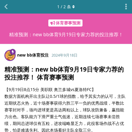
1
/
2
条
体育赛事预测
精准预测：new bb体育9月19日专家力荐的投注推荐！
new bb体育投注
2024年9月18日
精准预测：new bb体育9月19日专家力荐的
投注推荐！ 体育赛事预测
【9月19日8点15分 美职联 奥兰多城vs夏洛特FC】
数据方面机构开出主队让0.5/1球的指数，给予其实力的认可，主队
近期状态火热，近十场赛事获得六胜三平一负的优秀战绩，半数比
赛零封对手，场均进球更是高达两粒以上，球队攻防兼备，赢指能
力出色。客队能力下滑严重士气低迷，近期连续七场赛事未尝胜
绩，期间总进球仅有五粒，进攻端略显乏力，此役客场作战不占优
势，怕是难逃失利。因此本场看好主队全取三分。