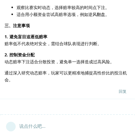
观察比赛实时动态，选择赔率较高的时间点下注。
适合用小额资金尝试高赔率选项，例如逆风翻盘。
三、注意事项
1. 避免盲目追逐低赔率
赔率低不代表绝对安全，需结合球队表现进行判断。
2. 控制资金分配
动态赔率下注适合分散投资，避免单一选择造成过高风险。
通过深入研究动态赔率，玩家可以更精准地捕捉高性价比的投注机
会。
回复
说点什么吧...