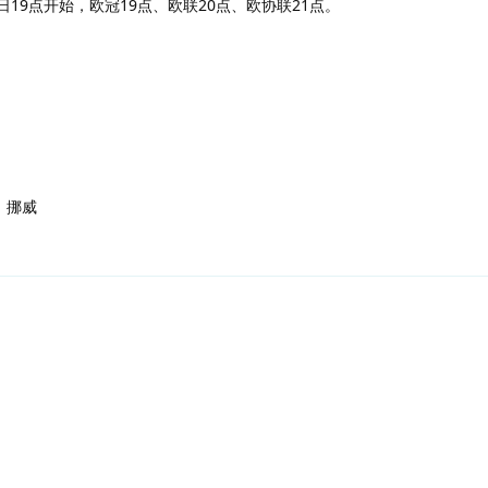
日19点开始，欧冠19点、欧联20点、欧协联21点。
、挪威