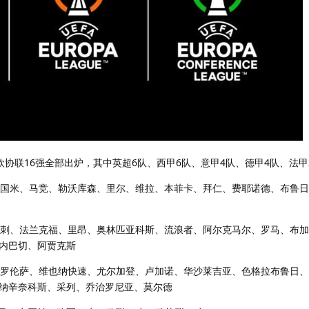
联、欧协联16强全部出炉，其中英超6队、西甲6队、意甲4队、德甲4队、法甲
、国米、马竞、勒沃库森、里尔、维拉、本菲卡、拜仁、费耶诺德、布鲁
热刺、法兰克福、里昂、奥林匹亚科斯、流浪者、阿尔克马尔、罗马、布
内巴切、阿贾克斯
佛罗伦萨、维也纳快速、尤尔加登、卢加诺、华沙莱吉亚、色格拉布鲁日
纳辛奈科斯、采列、乔治罗尼亚、莫尔德