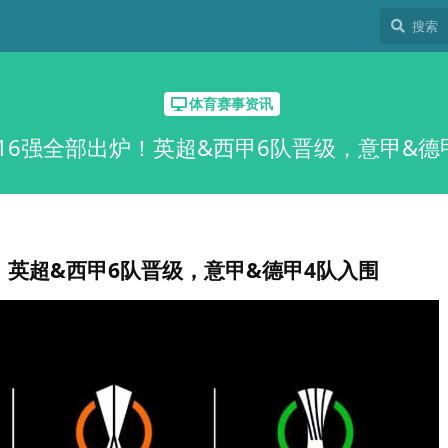
体育赛事资讯
16强全部出炉！英超&西甲6队晋级，意甲&德
！英超&西甲6队晋级，意甲&德甲4队入围