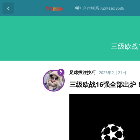
合作联系TG:@seo8686
三级欧战
足球投注技巧
2025年2月21日
三级欧战16强全部出炉