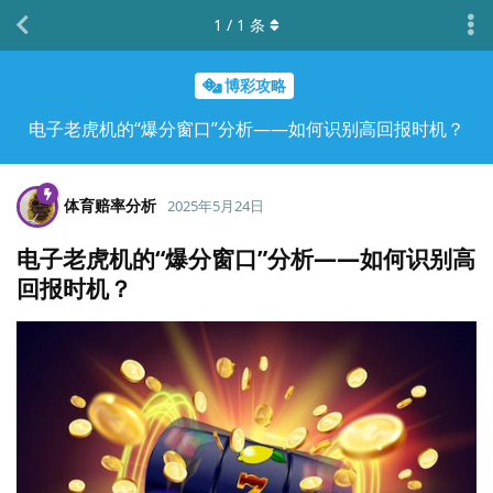
1
/
1
条
博彩攻略
电子老虎机的“爆分窗口”分析——如何识别高回报时机？
体育赔率分析
2025年5月24日
电子老虎机的“爆分窗口”分析——如何识别高
回报时机？