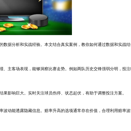
的数据分析和实战经验。本文结合真实案例，教你如何通过数据和实战结
绩、主客场表现，能够洞察比赛走势。例如两队历史交锋强弱分明，投注
结果影响巨大。实时关注球员伤停、状态起伏，有助于调整投注方案。
率波动能透露隐藏信息。赔率升高的选项通常存在价值，合理利用赔率波