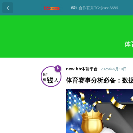
合作联系TG:@seo8686
体
new bb体育平台
2025年6月10日
体育赛事分析必备：数