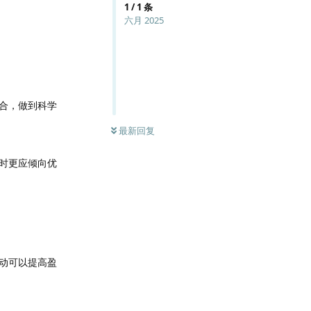
1
/
1
条
六月 2025
合，做到科学
最新回复
时更应倾向优
动可以提高盈