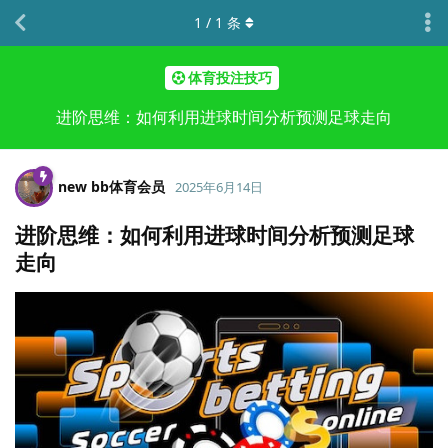
1
/
1
条
体育投注技巧
进阶思维：如何利用进球时间分析预测足球走向
new bb体育会员
2025年6月14日
进阶思维：如何利用进球时间分析预测足球
走向