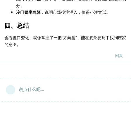
分。
冷门赔率急降
：说明市场投注涌入，值得小注尝试。
四、总结
会看盘口变化，就像掌握了一把“方向盘”，能在复杂赛局中找到庄家
的意图。
回复
说点什么吧...