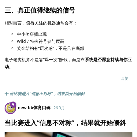
三、真正值得继续的信号
相对而言，值得关注的机器通常会有：
中小奖穿插出现
Wild / 特殊符号参与度高
奖金结构有“层次感”，不是只在底部
电子老虎机并不是靠“爆一次”赚钱，而是靠
系统是否愿意持续与你互
动
。
回复
于
当比赛进入“信息不对称”，结果就开始倾斜
new bb体育口碑
26 3月
当比赛进入“信息不对称”，结果就开始倾斜