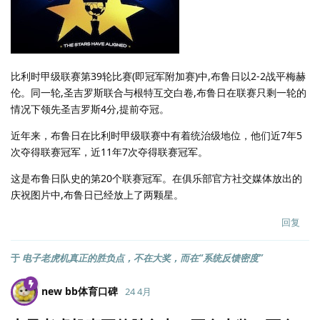
比利时甲级联赛第39轮比赛(即冠军附加赛)中,布鲁日以2-2战平梅赫
伦。同一轮,圣吉罗斯联合与根特互交白卷,布鲁日在联赛只剩一轮的
情况下领先圣吉罗斯4分,提前夺冠。
近年来，布鲁日在比利时甲级联赛中有着统治级地位，他们近7年5
次夺得联赛冠军，近11年7次夺得联赛冠军。
这是布鲁日队史的第20个联赛冠军。在俱乐部官方社交媒体放出的
庆祝图片中,布鲁日已经放上了两颗星。
回复
于
电子老虎机真正的胜负点，不在大奖，而在“系统反馈密度”
new bb体育口碑
24 4月