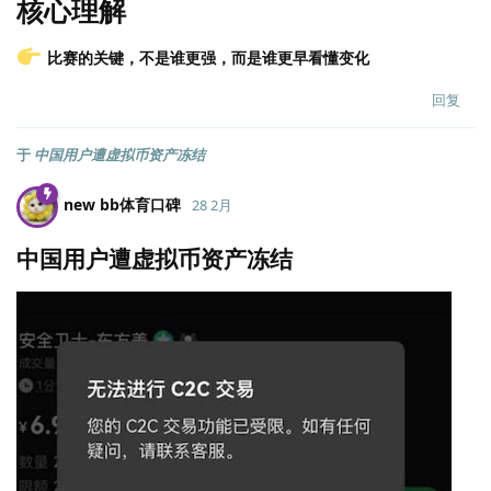
核心理解
比赛的关键，不是谁更强，而是谁更早看懂变化
回复
于
中国用户遭虚拟币资产冻结
new bb体育口碑
28 2月
中国用户遭虚拟币资产冻结