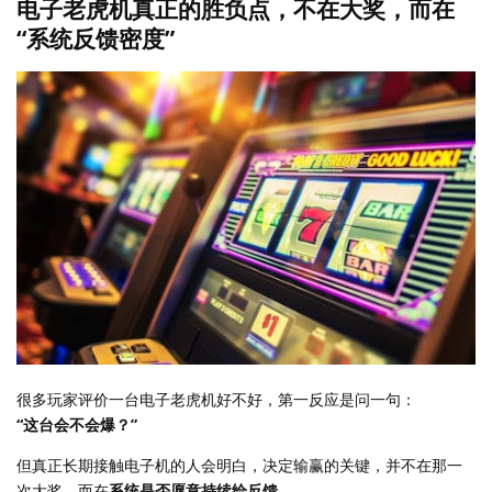
电子老虎机真正的胜负点，不在大奖，而在
“系统反馈密度”
很多玩家评价一台电子老虎机好不好，第一反应是问一句：
“这台会不会爆？”
但真正长期接触电子机的人会明白，决定输赢的关键，并不在那一
次大奖，而在
系统是否愿意持续给反馈
。