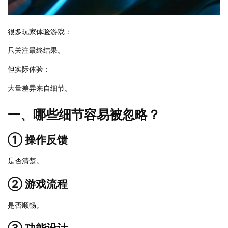
很多玩家体验游戏：
只关注最终结果。
但实际体验：
大量差异来自细节。
一、哪些细节容易被忽略？
① 操作反馈
是否清楚。
② 游戏流程
是否顺畅。
③ 功能设计