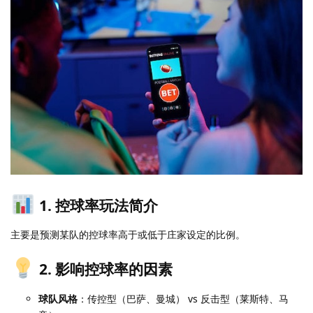
1. 控球率玩法简介
主要是预测某队的控球率高于或低于庄家设定的比例。
2. 影响控球率的因素
球队风格
：传控型（巴萨、曼城） vs 反击型（莱斯特、马