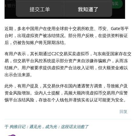
近期，多名中国用户在使用全球前十交易所欧意、币安、Gate等平
台时，出现虚拟资产被冻结情况。部分用户反映，在提供资料验证
后，仍被告知账户将无限期冻结。
有用户表示，其长期通过C2C交易买卖虚拟币，与东南亚国家存在交
易，但交易平台风控系统提示部分资产来自涉嫌诈骗账户，从而冻
结账户。用户被要求提供虚拟资产合法收入证明，但大额资金难以
出示合法来源。
此外，有用户提及，其交易伙伴在国内遭遇警方调查，导致账户及
资金风险增加。业内人士提醒，高频大额跨境虚拟币交易用户应警
惕平台冻结风险，存放在个人钱包并谨慎实名认证可能更为安全。
回复
于
狗推日记：遇见光，成为光：这段话太治愈了