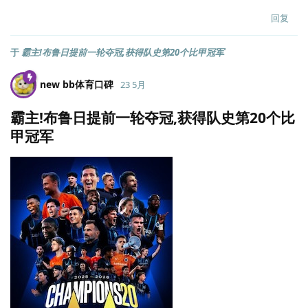
回复
于
霸主!布鲁日提前一轮夺冠,获得队史第20个比甲冠军
new bb体育口碑
23 5月
霸主!布鲁日提前一轮夺冠,获得队史第20个比
甲冠军