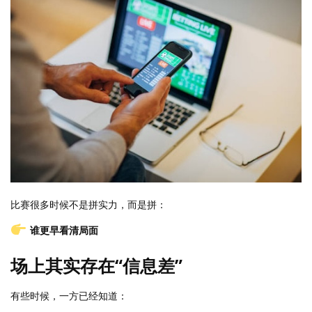
比赛很多时候不是拼实力，而是拼：
谁更早看清局面
场上其实存在“信息差”
有些时候，一方已经知道：